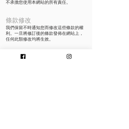
不承擔您使用本網站的所有責任。
條款修改
我們保留不時通知您而修改這些條款的權
利。一旦將修訂後的條款發佈在網站上，
任何此類修改均將生效。
適用法律
這些條款受新加坡共和國法律管轄並根據
其解釋。根據本條款與條件引起的或與之
相關的任何爭議均應受法院的非專屬管
轄。
消费者指南
常见问题
联系我们
送货方式